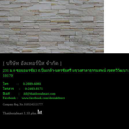
[ บริษัท อัลเทอร์บิส จำกั
ด ]
231 ม.6 ซอยอมรชัย3 ถ.ปิ่นเกล้า-นครชัยศรี แขวงศาลาธรรมสพน์ เขตทวีวัฒนา
10170
โทร : 0-2889-6080
โทรสาร : 0-2403-8171
อีเมล์ : dd@thaidentalmart.com
Facebook : www.facebook.com/dentaldirect
Company Reg. No. 0105545111777
Thaidentalmart 1.10 plus