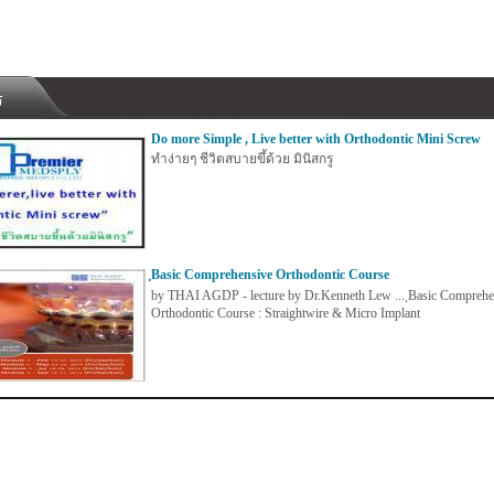
Do more Simple , Live better with Orthodontic Mini Screw
ทำง่ายๆ ชีวิตสบายขึ้ด้วย มินิสกรู
ฺBasic Comprehensive Orthodontic Course
by THAI AGDP - lecture by Dr.Kenneth Lew ... ฺBasic Comprehe
Orthodontic Course : Straightwire & Micro Implant