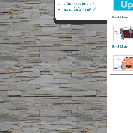
ส.ทันตกรรมหัตถการ
ชมรมเอ็นโดดอนติกส์